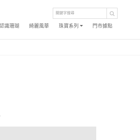
認識珊瑚
綺麗風華
珠寶系列
門市據點
）