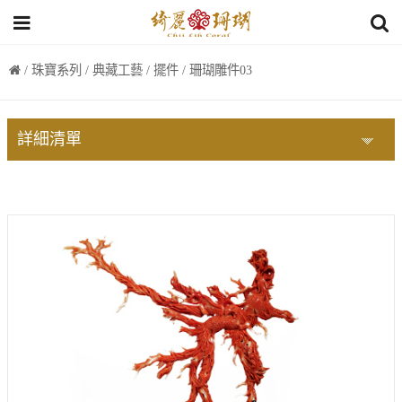
/
珠寶系列
/
典藏工藝
/
擺件
/ 珊瑚雕件03
詳細清單