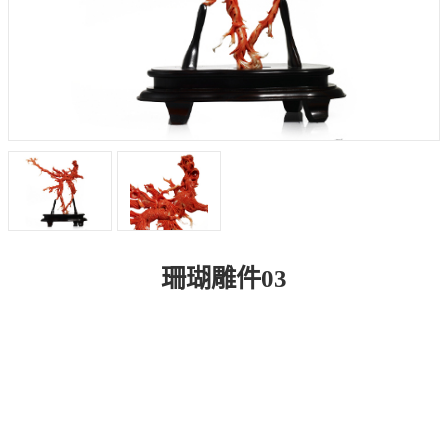
珊瑚雕件03
商品介紹