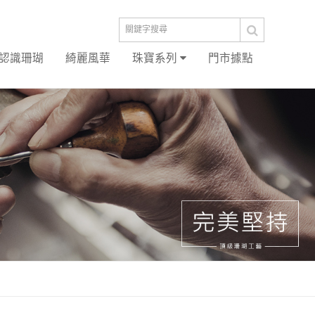
認識珊瑚
綺麗風華
珠寶系列
門市據點