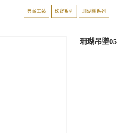
典藏工藝
珠寶系列
珊瑚樹系列
珊瑚吊墜05