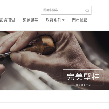
認識珊瑚
綺麗風華
珠寶系列
門市據點