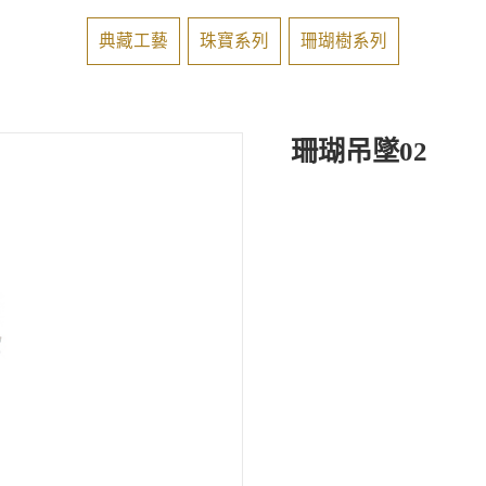
典藏工藝
珠寶系列
珊瑚樹系列
珊瑚吊墜02