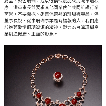
贗品、染色珊瑚，或以低價瑕疵品來扼殺市場秩
序，洪董事長並要求其他同業伙伴共同維護行業
商譽，不要開採、銷售保育類的珊瑚礁製品，洪
董事長說，從事珊瑚事業是有福報的人，我們應
該抱著愛惜珊瑚資源的精神，戮力為台灣珊瑚產
業創造健康、正面的形象。