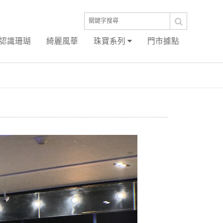
認識珊瑚
綺麗風華
珠寶系列
門市據點