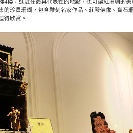
大樓4樓，進駐在最具代表性的地點，也可讓紅珊瑚的
集的珍貴珊瑚，包含雕刻名家作品、莊嚴佛像、寶石
值得欣賞。