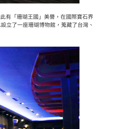
因此有「珊瑚王國」美譽，在國際寶石界
也設立了一座珊瑚博物館，蒐藏了台灣、