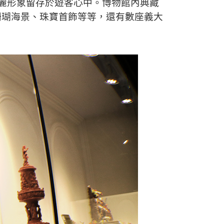
美麗形象留存於遊客心中。博物館內典藏
珊瑚海景、珠寶首飾等等，還有數座義大