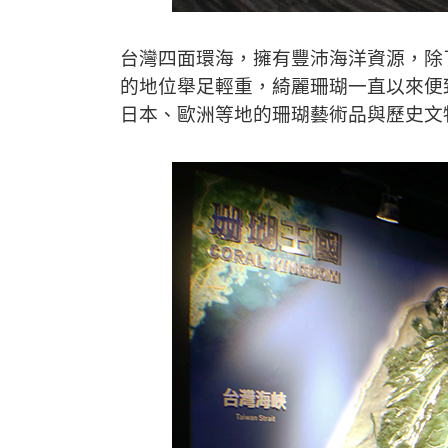
台灣四面環海，擁有豐沛海洋資源，除
的地位舉足輕重，綺麗珊瑚一直以來便
日本、歐洲等地的珊瑚藝術品與歷史文