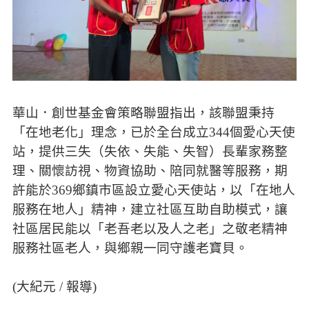
華山．創世基金會策略聯盟指出，該聯盟秉持
「在地老化」理念，已於全台成立344個愛心天使
站，提供三失（失依、失能、失智）長輩家務整
理、關懷訪視、物資協助、陪同就醫等服務，期
許能於369鄉鎮市區設立愛心天使站，以「在地人
服務在地人」精神，建立社區互助自助模式，讓
社區居民能以「老吾老以及人之老」之敬老精神
服務社區老人，與鄉親一同守護老寶貝。
(大紀元 / 報導)